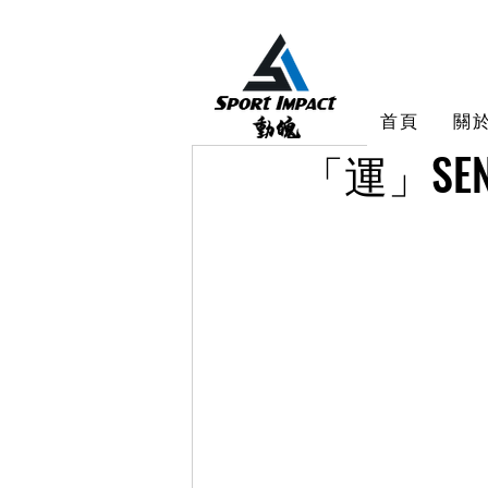
首頁
關
「運」S