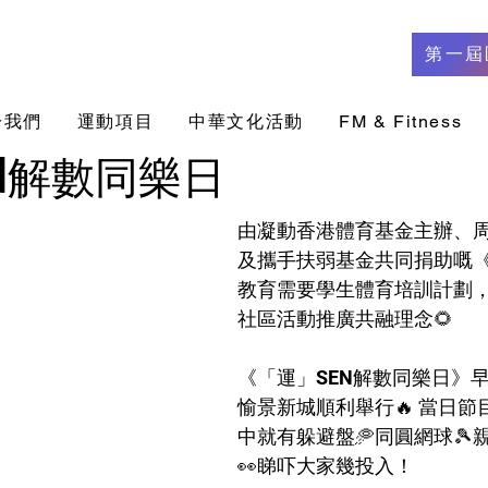
第一屆
於我們
​運動項目
中華文化活動
FM & Fitness
EN解數同樂日
由
凝動香港體育基金
主辦、
及攜手扶弱基金共同捐助嘅
教育需要學生體育培訓計劃
社區活動推廣共融理念🌻
《「運」SEN解數同樂日》早前
愉景新城順利舉行🔥 當日
中就有躲避盤🥏同圓網球🎾
👀睇吓大家幾投入！