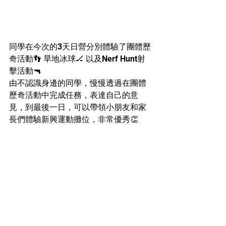
同學在今次的3天日營分別體驗了團體
歷
奇活動
👣 旱地冰球🏒 以及Nerf Hunt射
擊活動
🔫
由不認識身邊的同學，慢慢透過在團體
歷奇
活動中完成任務，表達自己的意
見，到最後一日，可以帶領小朋友和家
長們體驗
新興運動攤位，非常優秀
👏