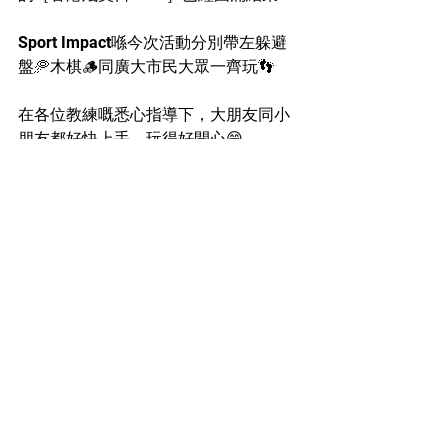
Sport Impact喺今次活動分別帶左躲避
盤🥏木棋🪵同廣大市民大眾一齊玩👣
在各位教練嘅悉心指導下，大朋友同小
朋友都好快上手，玩得好開心😁
其他過住活動
聯絡我們
5669 0432
info.sportimpacthk@gmail.com
sportimpacthk