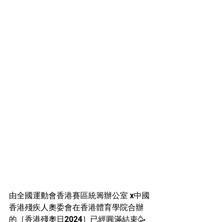
由全國運動會香港賽區統籌辦公室 x中國
香港殘疾人奧委會在香港體育學院合辦
的［香港殘奧日2024］已經圓滿結束🥳