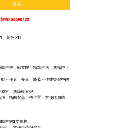
預購
絡56690432
1、黃色 ×1）
的輔助推桿，站立即可精準推送，無需蹲下
、行動不便者、長者、膝蓋不佳或復健中的
少咸宜、無障礙參與。
桿指揮，指向營壘目標位置，方便隊員瞄
同時容納2支推桿。
手提設計，方便攜帶與儲存。