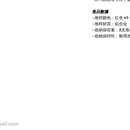
產品數據
- 推桿顏色：紅色 ×1 +
- 推桿材質：鋁合金
- 收納袋容量：2支
- 收納袋特性：耐用
ail.com