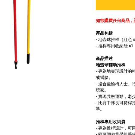
如欲購買任何商品，請聯
產品包括
- 地壺球推桿（紅色 ×
- 推桿專用收納袋 ×1
產品描述
地壺球輔助推桿
- 專為地壺球設計
或彎腰。
- 適合坐輪椅人士
玩家。
- 實現共融運動，老
- 比賽中隊長可持
準。
推桿專用收納袋
- 專為推桿設計，可
- 附可調肩背帶與