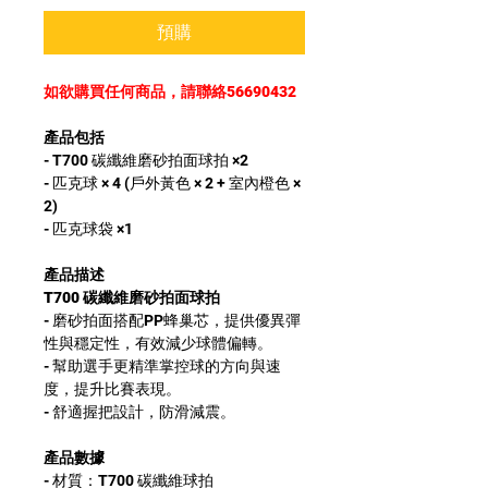
預購
如欲購買任何商品，請聯絡56690432
產品包括
- T700 碳纖維磨砂拍面球拍 ×2
​- 匹克球 × 4 (戶外黃色 × 2 + 室內橙色 ×
2)
- 匹克球袋 ×1
產品描述
T700 碳纖維磨砂拍面球拍
- 磨砂拍面搭配PP蜂巢芯，提供優異彈
性與穩定性，有效減少球體偏轉。
- 幫助選手更精準掌控球的方向與速
度，提升比賽表現。
- 舒適握把設計，防滑減震。
產品數據
- 材質：T700 碳纖維球拍