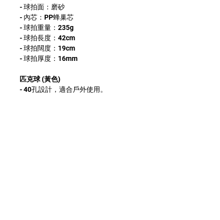
- 球拍面：磨砂
- 內芯：PP蜂巢芯
- 球拍重量：235g
- 球拍長度：42cm
- 球拍闊度：19cm
- 球拍厚度：16mm
匹克球 (黃色)
- 40孔設計，適合戶外使用。
匹克球 (橙色)
- 26孔設計，適合室內使用。
匹克球袋
- 可容納 2 支球拍 + 4 顆匹克球，方便
攜帶。
Whatsapp查詢